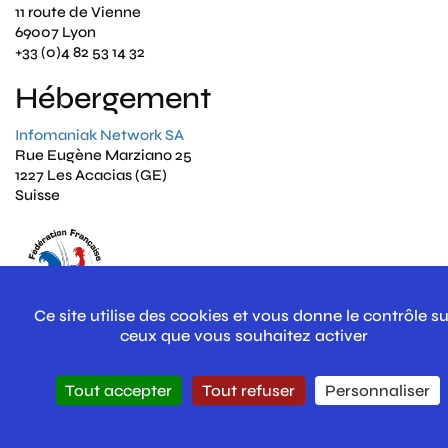
11 route de Vienne
69007 Lyon
+33 (0)4 82 53 14 32
Hébergement
Infomaniak Network SA
Rue Eugène Marziano 25
1227 Les Acacias (GE)
Suisse
Politique de
Mentions
Contact
confidentialité
légales
Ce site utilise des cookies et vous donne le contrôle su
ceux que vous souhaitez activer
Tout accepter
Tout refuser
Personnaliser